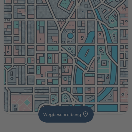
location_on
Wegbeschreibung