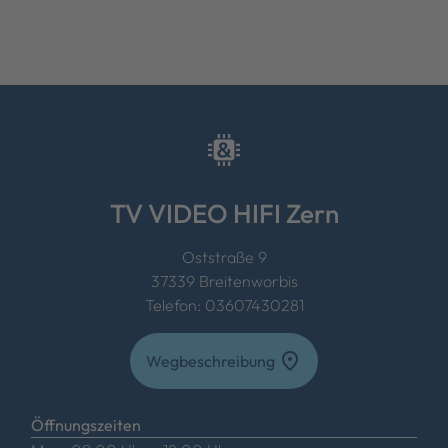
TV VIDEO HIFI Zern
Oststraße 9
37339 Breitenworbis
Telefon: 03607430281
location_on
Wegbeschreibung
Öffnungszeiten